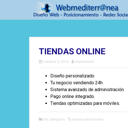
S
a
l
t
a
r
a
TIENDAS ONLINE
l
c
octubre 5, 2016
marlenewm
o
n
Diseño personalizado.
t
Tu negocio vendiendo 24h.
e
Sistema avanzado de administración.
n
Pago online integrado.
i
Tiendas optimizadas para móviles.
d
o
Sin categoría
enlace permanente