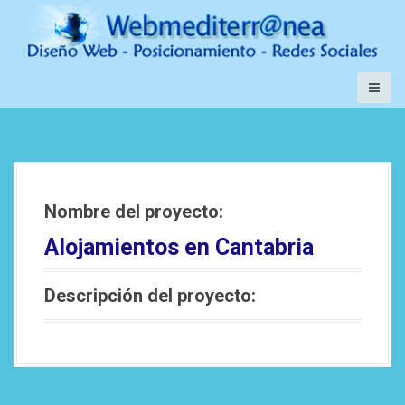
S
a
l
t
a
r
a
l
c
o
Nombre del proyecto:
n
Alojamientos en Cantabria
t
e
n
Descripción del proyecto:
i
d
o