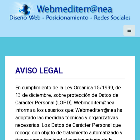
S
a
l
t
a
r
a
l
c
AVISO LEGAL
o
n
t
En cumplimiento de la Ley Orgánica 15/1999, de
e
13 de diciembre, sobre protección de Datos de
n
Carácter Personal (LOPD), Webmediterr@nea
i
informa a los usuarios que: Webmediterr@nea ha
d
adoptado las medidas técnicas y organizativas
o
necesarias. Los Datos de Carácter Personal que
recoge son objeto de tratamiento automatizado y